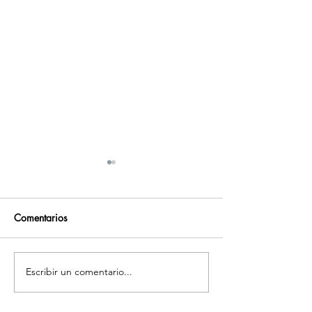
Comentarios
Traductores Certificados
Escribir un comentario...
TRADUCTORES
INTERPRETES